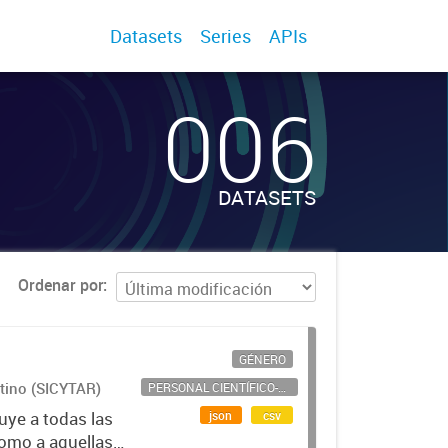
Datasets
Series
APIs
006
DATASETS
Ordenar por
GÉNERO
ntino (SICYTAR)
PERSONAL CIENTÍFICO-TECNOLÓGICO
json
csv
uye a todas las
como a aquellas