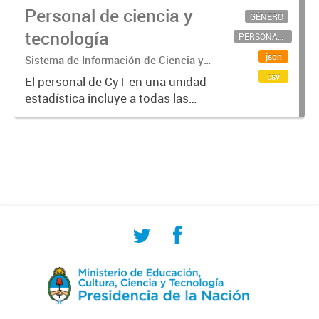
Personal de ciencia y
GÉNERO
tecnología
PERSONAL CIENTÍFICO-TECNOLÓGICO
json
Sistema de Información de Ciencia y
Tecnología Argentino (SICYTAR)
csv
El personal de CyT en una unidad
estadística incluye a todas las
personas involucradas
directamente en I+D así como a
aquellas que brindan servicios
directos para las actividades de I +
D (como...