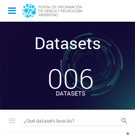
Datasets
-
006
DATASETS