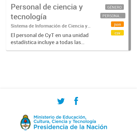
Personal de ciencia y
GÉNERO
tecnología
PERSONAL CIENTÍFICO-TECNOLÓGICO
json
Sistema de Información de Ciencia y
Tecnología Argentino (SICYTAR)
csv
El personal de CyT en una unidad
estadística incluye a todas las
personas involucradas
directamente en I+D así como a
aquellas que brindan servicios
directos para las actividades de I +
D (como...