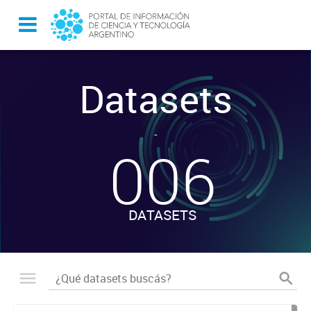
Datasets
-
006
DATASETS