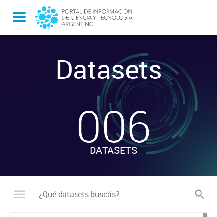
Datasets
-
006
DATASETS