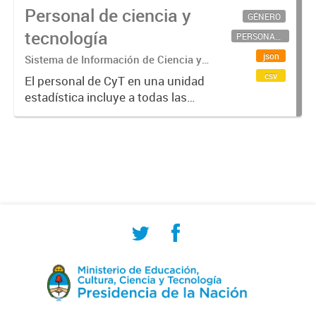
Personal de ciencia y
GÉNERO
tecnología
PERSONAL CIENTÍFICO-TECNOLÓGICO
json
Sistema de Información de Ciencia y
Tecnología Argentino (SICYTAR)
csv
El personal de CyT en una unidad
estadística incluye a todas las
personas involucradas
directamente en I+D así como a
aquellas que brindan servicios
directos para las actividades de I +
D (como...