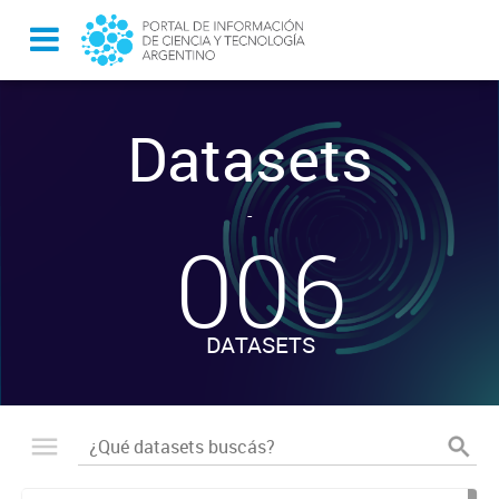
Datasets
-
006
DATASETS