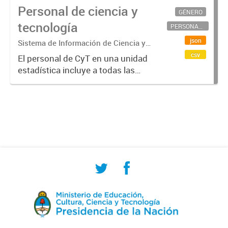
Personal de ciencia y
GÉNERO
tecnología
PERSONAL CIENTÍFICO-TECNOLÓGICO
json
Sistema de Información de Ciencia y
Tecnología Argentino (SICYTAR)
csv
El personal de CyT en una unidad
estadística incluye a todas las
personas involucradas
directamente en I+D así como a
aquellas que brindan servicios
directos para las actividades de I +
D (como...