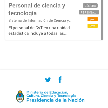
Personal de ciencia y
GÉNERO
tecnología
PERSONAL CIENTÍFICO-TECNOLÓGICO
json
Sistema de Información de Ciencia y
Tecnología Argentino (SICYTAR)
csv
El personal de CyT en una unidad
estadística incluye a todas las
personas involucradas
directamente en I+D así como a
aquellas que brindan servicios
directos para las actividades de I +
D (como...