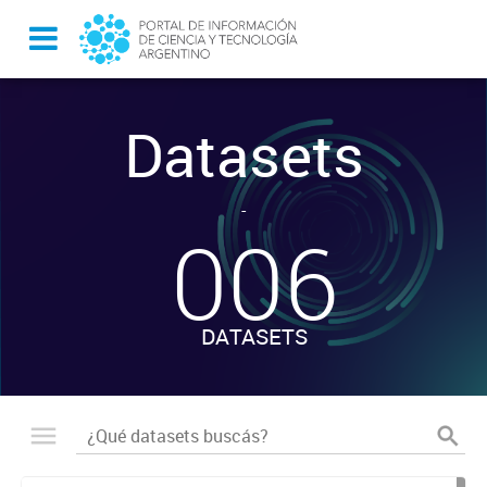
Datasets
-
006
DATASETS