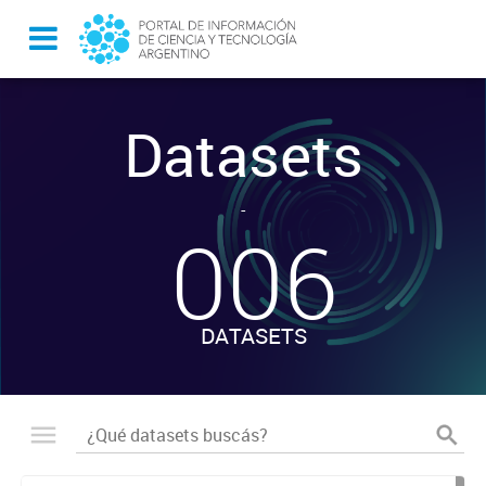
Datasets
-
006
DATASETS