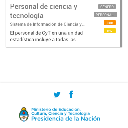
Personal de ciencia y
GÉNERO
tecnología
PERSONAL CIENTÍFICO-TECNOLÓGICO
json
Sistema de Información de Ciencia y
Tecnología Argentino (SICYTAR)
csv
El personal de CyT en una unidad
estadística incluye a todas las
personas involucradas
directamente en I+D así como a
aquellas que brindan servicios
directos para las actividades de I +
D (como...