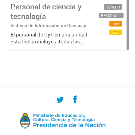
Personal de ciencia y
GÉNERO
tecnología
PERSONAL CIENTÍFICO-TECNOLÓGICO
json
Sistema de Información de Ciencia y
Tecnología Argentino (SICYTAR)
csv
El personal de CyT en una unidad
estadística incluye a todas las
personas involucradas
directamente en I+D así como a
aquellas que brindan servicios
directos para las actividades de I +
D (como...