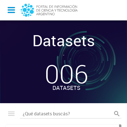
Datasets
-
006
DATASETS