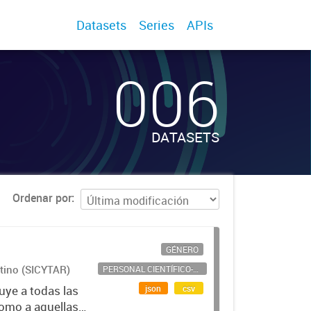
Datasets
Series
APIs
006
DATASETS
Ordenar por
GÉNERO
ntino (SICYTAR)
PERSONAL CIENTÍFICO-TECNOLÓGICO
json
csv
uye a todas las
como a aquellas