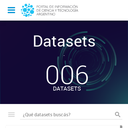
Datasets
-
006
DATASETS