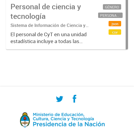
Personal de ciencia y
GÉNERO
tecnología
PERSONAL CIENTÍFICO-TECNOLÓGICO
json
Sistema de Información de Ciencia y
Tecnología Argentino (SICYTAR)
csv
El personal de CyT en una unidad
estadística incluye a todas las
personas involucradas
directamente en I+D así como a
aquellas que brindan servicios
directos para las actividades de I +
D (como...