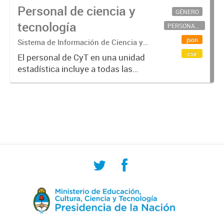
Personal de ciencia y
GÉNERO
tecnología
PERSONAL CIENTÍFICO-TECNOLÓGICO
json
Sistema de Información de Ciencia y
Tecnología Argentino (SICYTAR)
csv
El personal de CyT en una unidad
estadística incluye a todas las
personas involucradas
directamente en I+D así como a
aquellas que brindan servicios
directos para las actividades de I +
D (como...