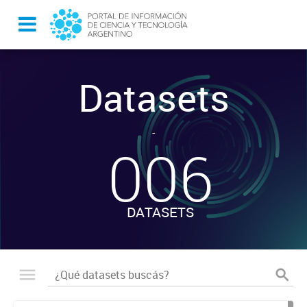
Datasets
-
006
DATASETS