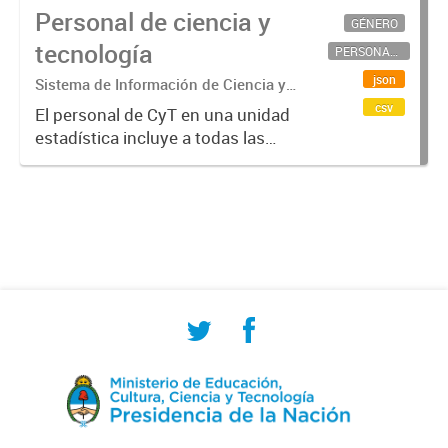
Personal de ciencia y
GÉNERO
tecnología
PERSONAL CIENTÍFICO-TECNOLÓGICO
json
Sistema de Información de Ciencia y
Tecnología Argentino (SICYTAR)
csv
El personal de CyT en una unidad
estadística incluye a todas las
personas involucradas
directamente en I+D así como a
aquellas que brindan servicios
directos para las actividades de I +
D (como...