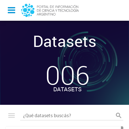
Datasets
-
006
DATASETS