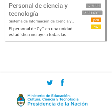
Personal de ciencia y
GÉNERO
tecnología
PERSONAL CIENTÍFICO-TECNOLÓGICO
json
Sistema de Información de Ciencia y
Tecnología Argentino (SICYTAR)
csv
El personal de CyT en una unidad
estadística incluye a todas las
personas involucradas
directamente en I+D así como a
aquellas que brindan servicios
directos para las actividades de I +
D (como...