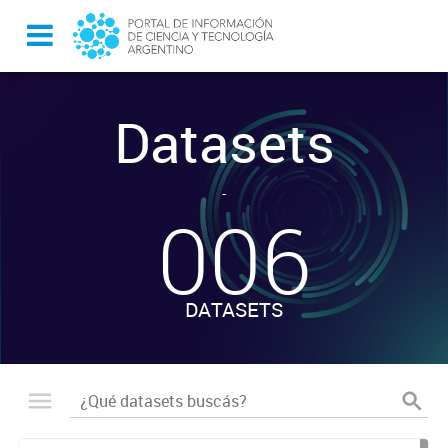
Datasets
-
006
DATASETS