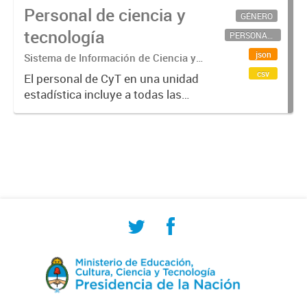
Personal de ciencia y
GÉNERO
tecnología
PERSONAL CIENTÍFICO-TECNOLÓGICO
json
Sistema de Información de Ciencia y
Tecnología Argentino (SICYTAR)
csv
El personal de CyT en una unidad
estadística incluye a todas las
personas involucradas
directamente en I+D así como a
aquellas que brindan servicios
directos para las actividades de I +
D (como...