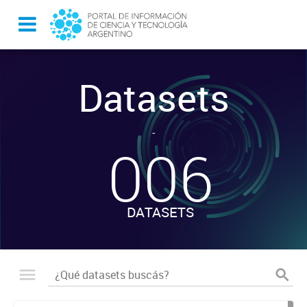
Datasets
-
006
DATASETS