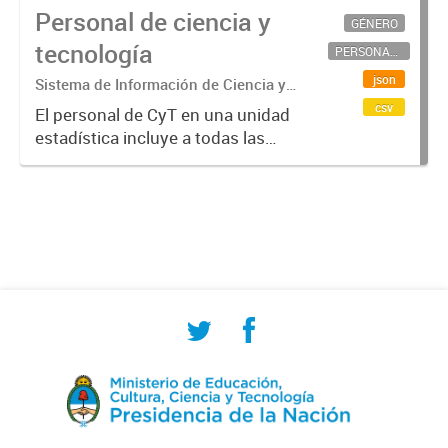
Personal de ciencia y
GÉNERO
tecnología
PERSONAL CIENTÍFICO-TECNOLÓGICO
json
Sistema de Información de Ciencia y
Tecnología Argentino (SICYTAR)
csv
El personal de CyT en una unidad
estadística incluye a todas las
personas involucradas
directamente en I+D así como a
aquellas que brindan servicios
directos para las actividades de I +
D (como...