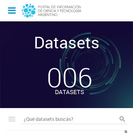
Datasets
-
006
DATASETS