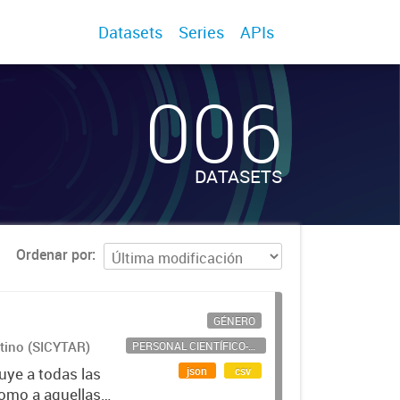
Datasets
Series
APIs
006
DATASETS
Ordenar por
GÉNERO
ntino (SICYTAR)
PERSONAL CIENTÍFICO-TECNOLÓGICO
json
csv
uye a todas las
como a aquellas