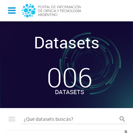
Datasets
-
006
DATASETS