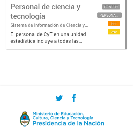
Personal de ciencia y
GÉNERO
tecnología
PERSONAL CIENTÍFICO-TECNOLÓGICO
json
Sistema de Información de Ciencia y
Tecnología Argentino (SICYTAR)
csv
El personal de CyT en una unidad
estadística incluye a todas las
personas involucradas
directamente en I+D así como a
aquellas que brindan servicios
directos para las actividades de I +
D (como...