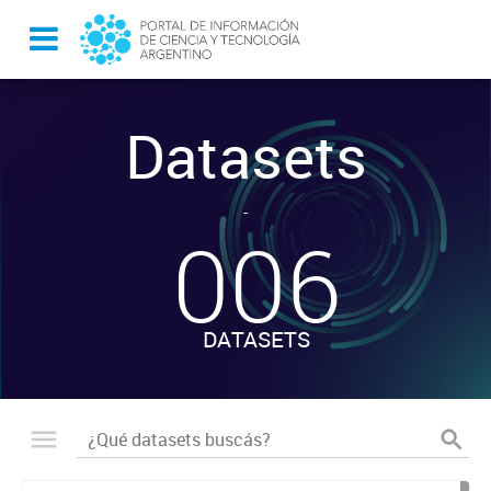
Datasets
-
006
DATASETS