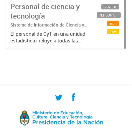
Personal de ciencia y
GÉNERO
tecnología
PERSONAL CIENTÍFICO-TECNOLÓGICO
json
Sistema de Información de Ciencia y
Tecnología Argentino (SICYTAR)
csv
El personal de CyT en una unidad
estadística incluye a todas las
personas involucradas
directamente en I+D así como a
aquellas que brindan servicios
directos para las actividades de I +
D (como...