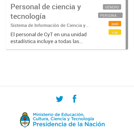
Personal de ciencia y
GÉNERO
tecnología
PERSONAL CIENTÍFICO-TECNOLÓGICO
json
Sistema de Información de Ciencia y
Tecnología Argentino (SICYTAR)
csv
El personal de CyT en una unidad
estadística incluye a todas las
personas involucradas
directamente en I+D así como a
aquellas que brindan servicios
directos para las actividades de I +
D (como...