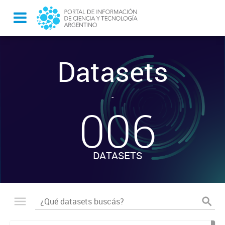
Datasets
-
006
DATASETS