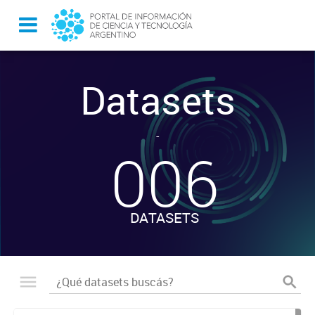
Datasets
-
006
DATASETS