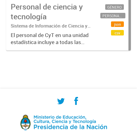
Personal de ciencia y
GÉNERO
tecnología
PERSONAL CIENTÍFICO-TECNOLÓGICO
json
Sistema de Información de Ciencia y
Tecnología Argentino (SICYTAR)
csv
El personal de CyT en una unidad
estadística incluye a todas las
personas involucradas
directamente en I+D así como a
aquellas que brindan servicios
directos para las actividades de I +
D (como...