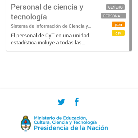
Personal de ciencia y
GÉNERO
tecnología
PERSONAL CIENTÍFICO-TECNOLÓGICO
json
Sistema de Información de Ciencia y
Tecnología Argentino (SICYTAR)
csv
El personal de CyT en una unidad
estadística incluye a todas las
personas involucradas
directamente en I+D así como a
aquellas que brindan servicios
directos para las actividades de I +
D (como...