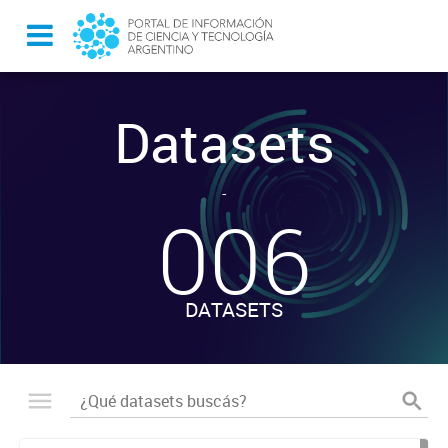
Datasets
-
006
DATASETS