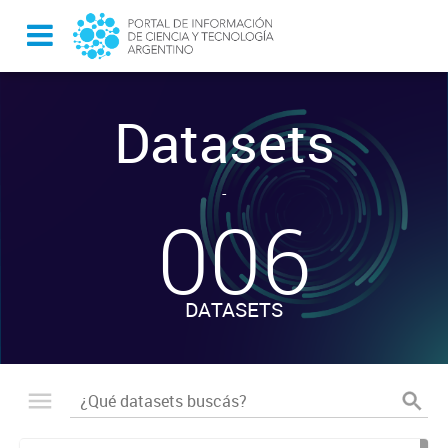
Datasets
-
006
DATASETS