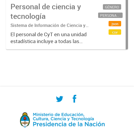
Personal de ciencia y
GÉNERO
tecnología
PERSONAL CIENTÍFICO-TECNOLÓGICO
json
Sistema de Información de Ciencia y
Tecnología Argentino (SICYTAR)
csv
El personal de CyT en una unidad
estadística incluye a todas las
personas involucradas
directamente en I+D así como a
aquellas que brindan servicios
directos para las actividades de I +
D (como...