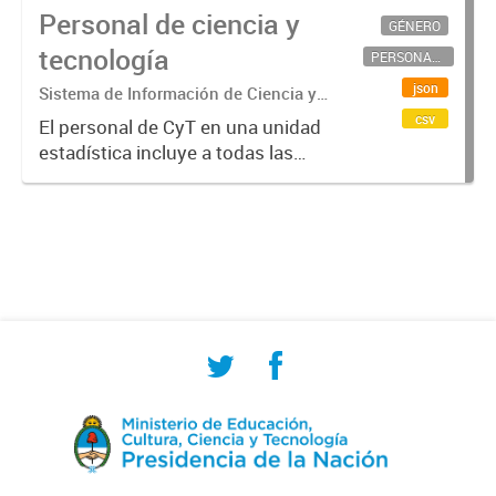
Personal de ciencia y
GÉNERO
tecnología
PERSONAL CIENTÍFICO-TECNOLÓGICO
json
Sistema de Información de Ciencia y
Tecnología Argentino (SICYTAR)
csv
El personal de CyT en una unidad
estadística incluye a todas las
personas involucradas
directamente en I+D así como a
aquellas que brindan servicios
directos para las actividades de I +
D (como...