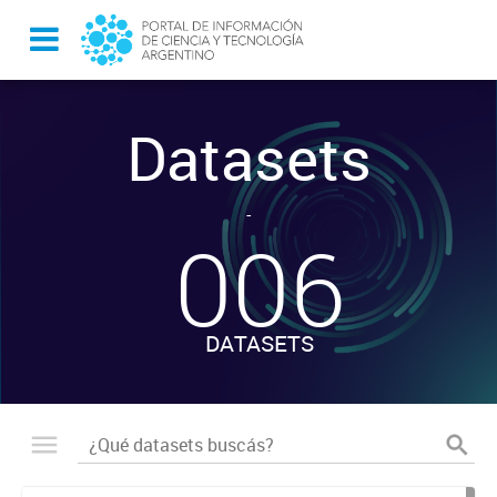
Datasets
-
006
DATASETS