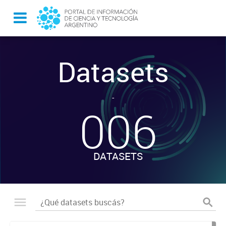
Datasets
-
006
DATASETS