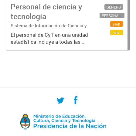
Personal de ciencia y
GÉNERO
tecnología
PERSONAL CIENTÍFICO-TECNOLÓGICO
json
Sistema de Información de Ciencia y
Tecnología Argentino (SICYTAR)
csv
El personal de CyT en una unidad
estadística incluye a todas las
personas involucradas
directamente en I+D así como a
aquellas que brindan servicios
directos para las actividades de I +
D (como...