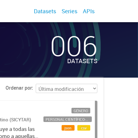
Datasets
Series
APIs
006
DATASETS
Ordenar por
GÉNERO
ntino (SICYTAR)
PERSONAL CIENTÍFICO-TECNOLÓGICO
json
csv
uye a todas las
como a aquellas