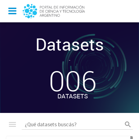
Datasets
-
006
DATASETS