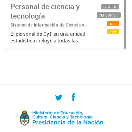
Personal de ciencia y
GÉNERO
tecnología
PERSONAL CIENTÍFICO-TECNOLÓGICO
json
Sistema de Información de Ciencia y
Tecnología Argentino (SICYTAR)
csv
El personal de CyT en una unidad
estadística incluye a todas las
personas involucradas
directamente en I+D así como a
aquellas que brindan servicios
directos para las actividades de I +
D (como...