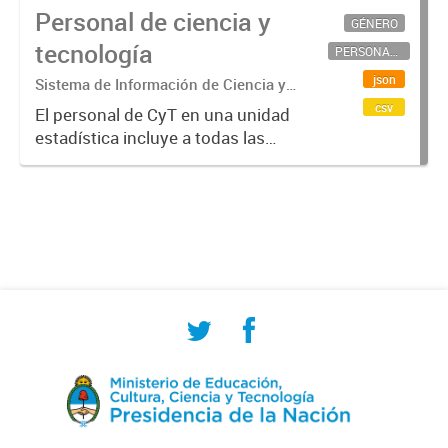
Personal de ciencia y
GÉNERO
tecnología
PERSONAL CIENTÍFICO-TECNOLÓGICO
json
Sistema de Información de Ciencia y
Tecnología Argentino (SICYTAR)
csv
El personal de CyT en una unidad
estadística incluye a todas las
personas involucradas
directamente en I+D así como a
aquellas que brindan servicios
directos para las actividades de I +
D (como...