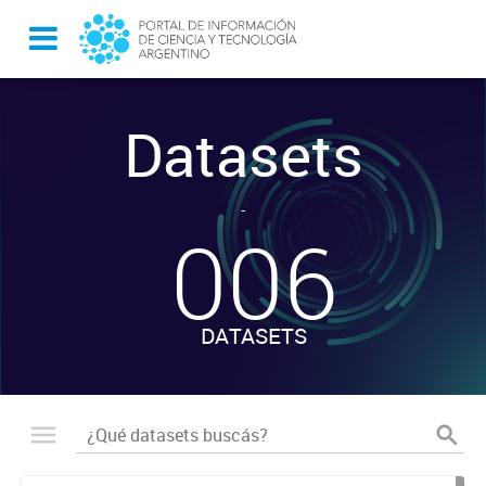
Datasets
-
006
DATASETS