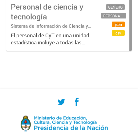
Personal de ciencia y
GÉNERO
tecnología
PERSONAL CIENTÍFICO-TECNOLÓGICO
json
Sistema de Información de Ciencia y
Tecnología Argentino (SICYTAR)
csv
El personal de CyT en una unidad
estadística incluye a todas las
personas involucradas
directamente en I+D así como a
aquellas que brindan servicios
directos para las actividades de I +
D (como...