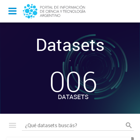
Datasets
-
006
DATASETS