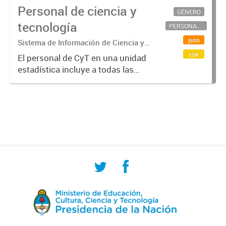
Personal de ciencia y
GÉNERO
tecnología
PERSONAL CIENTÍFICO-TECNOLÓGICO
json
Sistema de Información de Ciencia y
Tecnología Argentino (SICYTAR)
csv
El personal de CyT en una unidad
estadística incluye a todas las
personas involucradas
directamente en I+D así como a
aquellas que brindan servicios
directos para las actividades de I +
D (como...