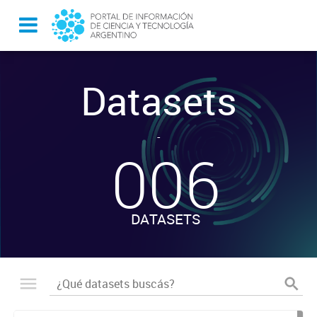
Datasets
-
006
DATASETS