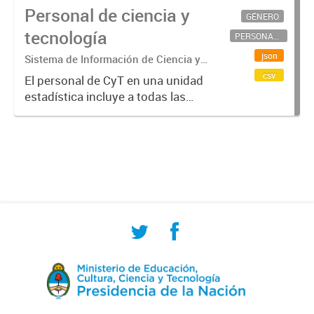
Personal de ciencia y
GÉNERO
tecnología
PERSONAL CIENTÍFICO-TECNOLÓGICO
json
Sistema de Información de Ciencia y
Tecnología Argentino (SICYTAR)
csv
El personal de CyT en una unidad
estadística incluye a todas las
personas involucradas
directamente en I+D así como a
aquellas que brindan servicios
directos para las actividades de I +
D (como...