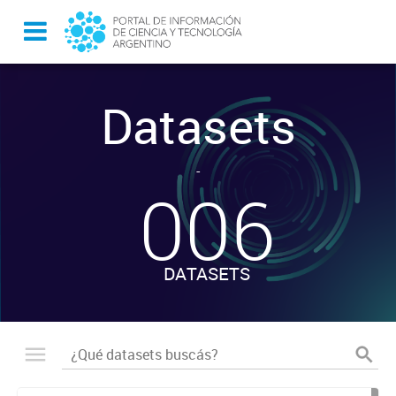
Datasets
-
006
DATASETS