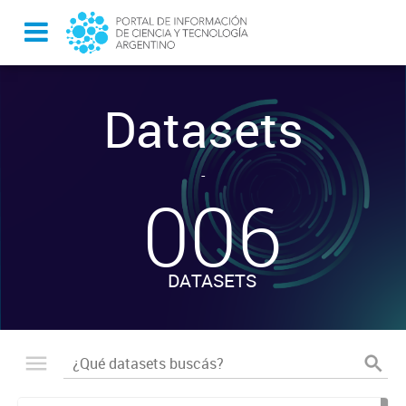
Datasets
-
006
DATASETS