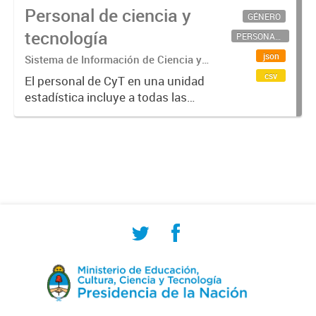
Personal de ciencia y
GÉNERO
tecnología
PERSONAL CIENTÍFICO-TECNOLÓGICO
json
Sistema de Información de Ciencia y
Tecnología Argentino (SICYTAR)
csv
El personal de CyT en una unidad
estadística incluye a todas las
personas involucradas
directamente en I+D así como a
aquellas que brindan servicios
directos para las actividades de I +
D (como...