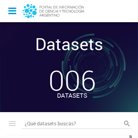
Datasets
-
006
DATASETS