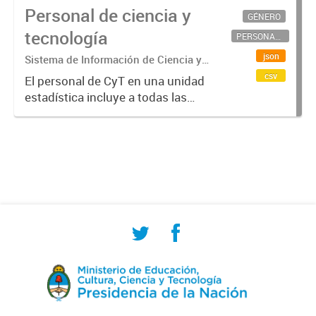
Personal de ciencia y
GÉNERO
tecnología
PERSONAL CIENTÍFICO-TECNOLÓGICO
json
Sistema de Información de Ciencia y
Tecnología Argentino (SICYTAR)
csv
El personal de CyT en una unidad
estadística incluye a todas las
personas involucradas
directamente en I+D así como a
aquellas que brindan servicios
directos para las actividades de I +
D (como...