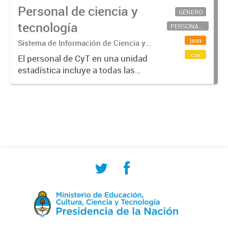
Personal de ciencia y
GÉNERO
tecnología
PERSONAL CIENTÍFICO-TECNOLÓGICO
json
Sistema de Información de Ciencia y
Tecnología Argentino (SICYTAR)
csv
El personal de CyT en una unidad
estadística incluye a todas las
personas involucradas
directamente en I+D así como a
aquellas que brindan servicios
directos para las actividades de I +
D (como...