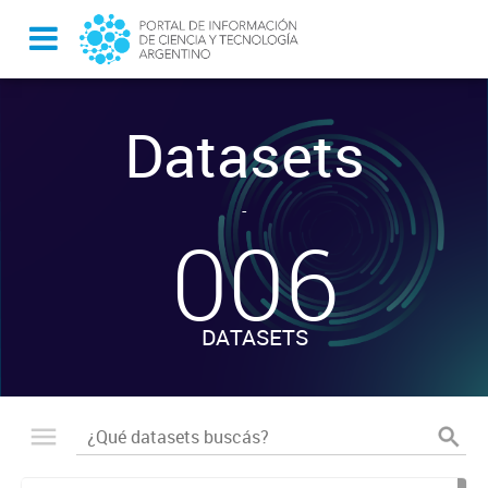
Datasets
-
006
DATASETS