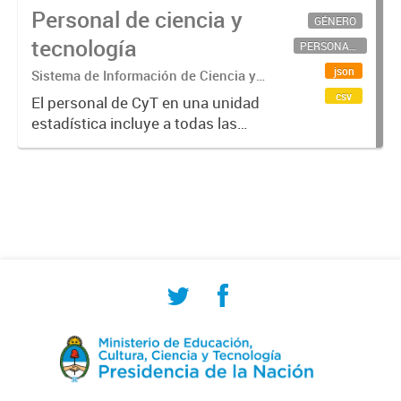
Personal de ciencia y
GÉNERO
tecnología
PERSONAL CIENTÍFICO-TECNOLÓGICO
json
Sistema de Información de Ciencia y
Tecnología Argentino (SICYTAR)
csv
El personal de CyT en una unidad
estadística incluye a todas las
personas involucradas
directamente en I+D así como a
aquellas que brindan servicios
directos para las actividades de I +
D (como...