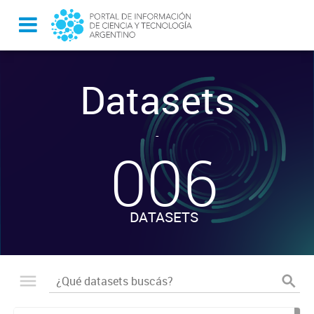
Datasets
-
006
DATASETS