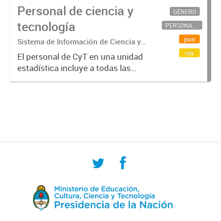
Personal de ciencia y
GÉNERO
tecnología
PERSONAL CIENTÍFICO-TECNOLÓGICO
json
Sistema de Información de Ciencia y
Tecnología Argentino (SICYTAR)
csv
El personal de CyT en una unidad
estadística incluye a todas las
personas involucradas
directamente en I+D así como a
aquellas que brindan servicios
directos para las actividades de I +
D (como...