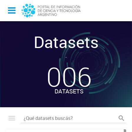
Datasets
-
006
DATASETS