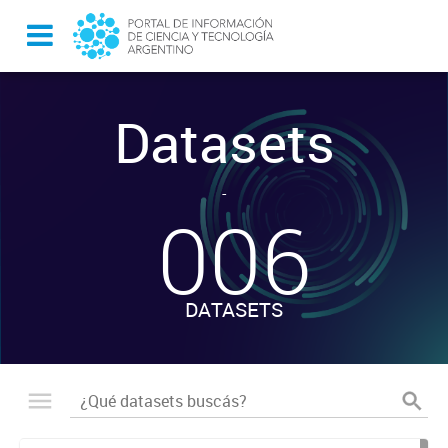
Datasets
-
006
DATASETS