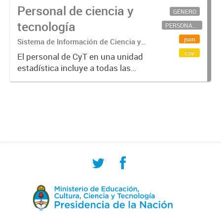
Personal de ciencia y
GÉNERO
tecnología
PERSONAL CIENTÍFICO-TECNOLÓGICO
json
Sistema de Información de Ciencia y
Tecnología Argentino (SICYTAR)
csv
El personal de CyT en una unidad
estadística incluye a todas las
personas involucradas
directamente en I+D así como a
aquellas que brindan servicios
directos para las actividades de I +
D (como...