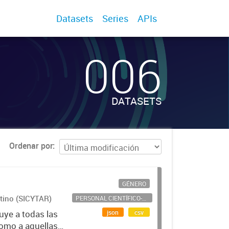
Datasets
Series
APIs
006
DATASETS
Ordenar por
GÉNERO
ntino (SICYTAR)
PERSONAL CIENTÍFICO-TECNOLÓGICO
json
csv
uye a todas las
como a aquellas