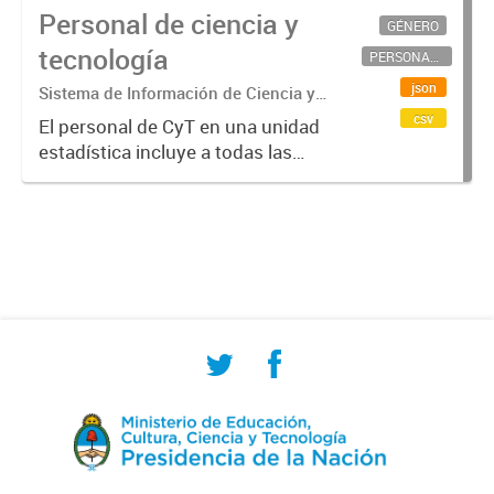
Personal de ciencia y
GÉNERO
tecnología
PERSONAL CIENTÍFICO-TECNOLÓGICO
json
Sistema de Información de Ciencia y
Tecnología Argentino (SICYTAR)
csv
El personal de CyT en una unidad
estadística incluye a todas las
personas involucradas
directamente en I+D así como a
aquellas que brindan servicios
directos para las actividades de I +
D (como...