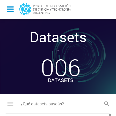
Datasets
-
006
DATASETS