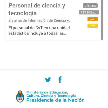
Personal de ciencia y
GÉNERO
tecnología
PERSONAL CIENTÍFICO-TECNOLÓGICO
json
Sistema de Información de Ciencia y
Tecnología Argentino (SICYTAR)
csv
El personal de CyT en una unidad
estadística incluye a todas las
personas involucradas
directamente en I+D así como a
aquellas que brindan servicios
directos para las actividades de I +
D (como...