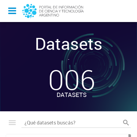
Datasets
-
006
DATASETS