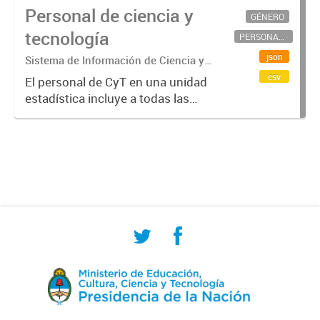
Personal de ciencia y
GÉNERO
tecnología
PERSONAL CIENTÍFICO-TECNOLÓGICO
json
Sistema de Información de Ciencia y
Tecnología Argentino (SICYTAR)
csv
El personal de CyT en una unidad
estadística incluye a todas las
personas involucradas
directamente en I+D así como a
aquellas que brindan servicios
directos para las actividades de I +
D (como...