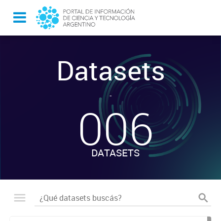
Datasets
-
006
DATASETS