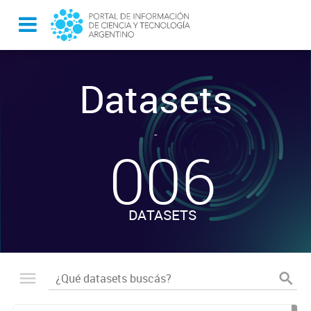
Datasets
-
006
DATASETS