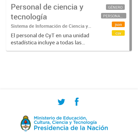
Personal de ciencia y
GÉNERO
tecnología
PERSONAL CIENTÍFICO-TECNOLÓGICO
json
Sistema de Información de Ciencia y
Tecnología Argentino (SICYTAR)
csv
El personal de CyT en una unidad
estadística incluye a todas las
personas involucradas
directamente en I+D así como a
aquellas que brindan servicios
directos para las actividades de I +
D (como...