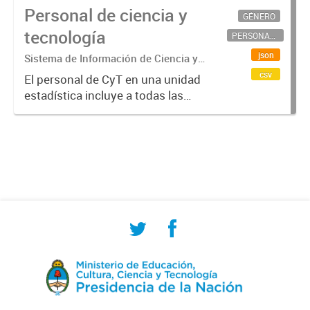
Personal de ciencia y
GÉNERO
tecnología
PERSONAL CIENTÍFICO-TECNOLÓGICO
json
Sistema de Información de Ciencia y
Tecnología Argentino (SICYTAR)
csv
El personal de CyT en una unidad
estadística incluye a todas las
personas involucradas
directamente en I+D así como a
aquellas que brindan servicios
directos para las actividades de I +
D (como...