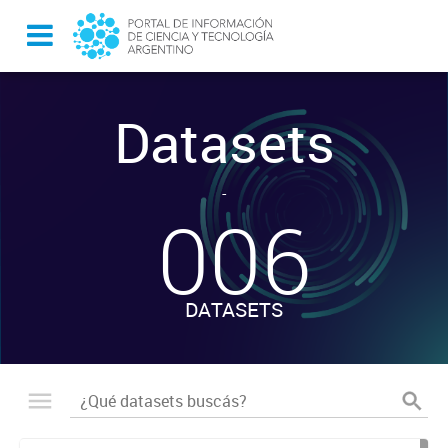
Datasets
-
006
DATASETS