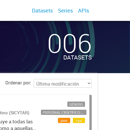
Datasets
Series
APIs
006
DATASETS
Ordenar por
GÉNERO
ntino (SICYTAR)
PERSONAL CIENTÍFICO-TECNOLÓGICO
json
csv
uye a todas las
como a aquellas