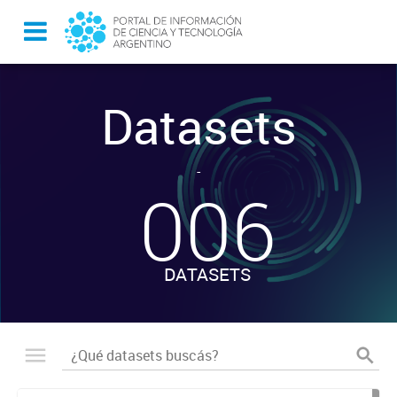
Datasets
-
006
DATASETS