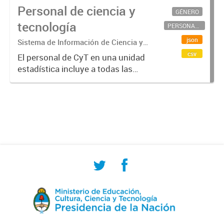
Personal de ciencia y
GÉNERO
tecnología
PERSONAL CIENTÍFICO-TECNOLÓGICO
json
Sistema de Información de Ciencia y
Tecnología Argentino (SICYTAR)
csv
El personal de CyT en una unidad
estadística incluye a todas las
personas involucradas
directamente en I+D así como a
aquellas que brindan servicios
directos para las actividades de I +
D (como...