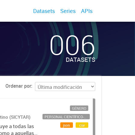
Datasets
Series
APIs
006
DATASETS
Ordenar por
GÉNERO
ntino (SICYTAR)
PERSONAL CIENTÍFICO-TECNOLÓGICO
json
csv
uye a todas las
como a aquellas