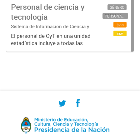
Personal de ciencia y
GÉNERO
tecnología
PERSONAL CIENTÍFICO-TECNOLÓGICO
json
Sistema de Información de Ciencia y
Tecnología Argentino (SICYTAR)
csv
El personal de CyT en una unidad
estadística incluye a todas las
personas involucradas
directamente en I+D así como a
aquellas que brindan servicios
directos para las actividades de I +
D (como...