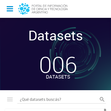
Datasets
-
006
DATASETS