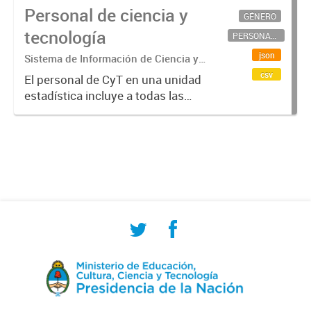
Personal de ciencia y
GÉNERO
tecnología
PERSONAL CIENTÍFICO-TECNOLÓGICO
json
Sistema de Información de Ciencia y
Tecnología Argentino (SICYTAR)
csv
El personal de CyT en una unidad
estadística incluye a todas las
personas involucradas
directamente en I+D así como a
aquellas que brindan servicios
directos para las actividades de I +
D (como...