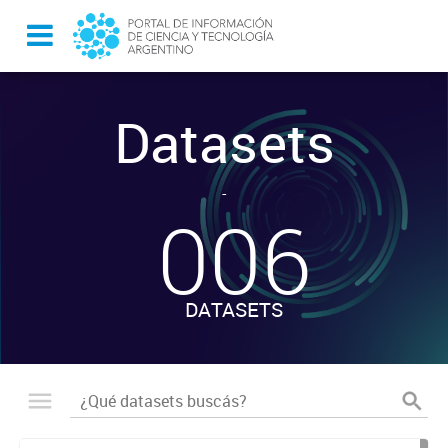
Datasets
-
006
DATASETS