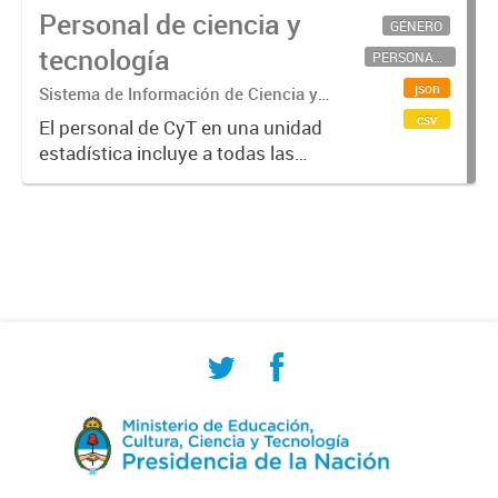
Personal de ciencia y
GÉNERO
tecnología
PERSONAL CIENTÍFICO-TECNOLÓGICO
json
Sistema de Información de Ciencia y
Tecnología Argentino (SICYTAR)
csv
El personal de CyT en una unidad
estadística incluye a todas las
personas involucradas
directamente en I+D así como a
aquellas que brindan servicios
directos para las actividades de I +
D (como...