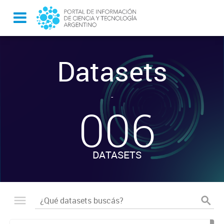
Datasets
-
006
DATASETS