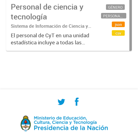
Personal de ciencia y
GÉNERO
tecnología
PERSONAL CIENTÍFICO-TECNOLÓGICO
json
Sistema de Información de Ciencia y
Tecnología Argentino (SICYTAR)
csv
El personal de CyT en una unidad
estadística incluye a todas las
personas involucradas
directamente en I+D así como a
aquellas que brindan servicios
directos para las actividades de I +
D (como...