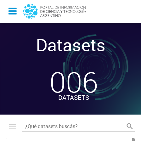
Datasets
-
006
DATASETS