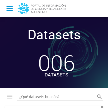
Datasets
-
006
DATASETS