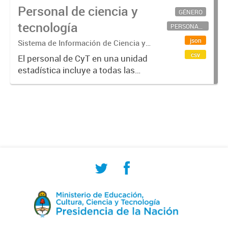
Personal de ciencia y
GÉNERO
tecnología
PERSONAL CIENTÍFICO-TECNOLÓGICO
json
Sistema de Información de Ciencia y
Tecnología Argentino (SICYTAR)
csv
El personal de CyT en una unidad
estadística incluye a todas las
personas involucradas
directamente en I+D así como a
aquellas que brindan servicios
directos para las actividades de I +
D (como...